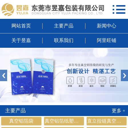

网站首页
主要产品
网站首页
主要产品
新闻中心
新闻中心
关于昱嘉
联系我们
阿里旺铺
关于昱嘉
联系我们
阿里旺铺
主要产品
更多 +
真空铝箔袋
真空铝箔纸塑复合袋
直立拉链真空铝箔袋