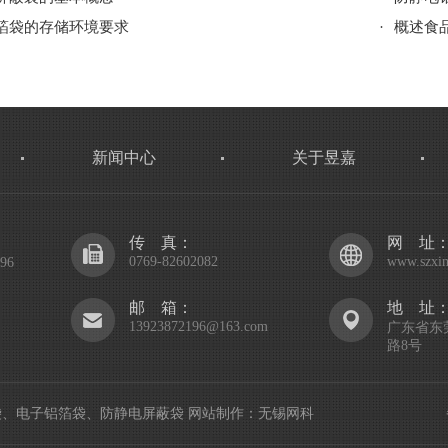
箔袋的存储环境要求
·
概述食
新闻中心
关于昱嘉
传 真：
网 址
0769-82602082
www.szxin
96
邮 箱：
地 址
13923872196@163.com
广东省东
路8号
级铝箔袋、电子铝箔袋、防静电屏蔽袋
网站制作
：
无锡网科