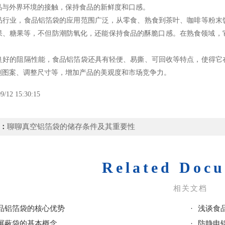
品与外界环境的接触，保持食品的新鲜度和口感。
行业，
食品铝箔袋
的应用范围广泛，从零食、熟食到茶叶、咖啡等粉末
果、糖果等，不但防潮防氧化，还能保持食品的酥脆口感。在熟食领域，
的阻隔性能，食品铝箔袋还具有轻便、易撕、可回收等特点，使得它在
刷图案、调整尺寸等，增加产品的美观度和市场竞争力。
9/12 15:30:15
：
聊聊真空铝箔袋的储存条件及其重要性
Related Doc
相关文档
品铝箔袋的核心优势
·
浅谈食
屏蔽袋的基本概念
·
防静电