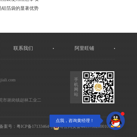
品铝箔袋的显著优势
联系我们
阿里旺铺
：
手
jiali.com
机
网
：
站
莞市谢岗镇赵林工业二
点我，咨询黄经理！
备案号：
粤ICP备17133464号
粤公网安备44197302000109号