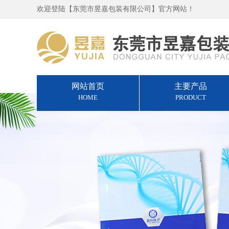
欢迎登陆【东莞市昱嘉包装有限公司】官方网站！
网站首页
主要产品
HOME
PRODUCT