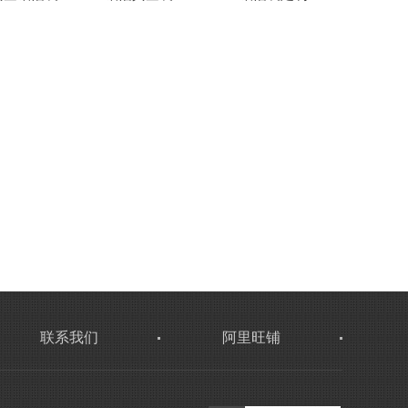
联系我们
阿里旺铺