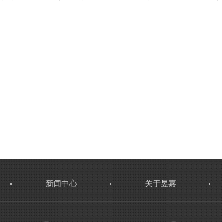
新闻中心
关于昱嘉