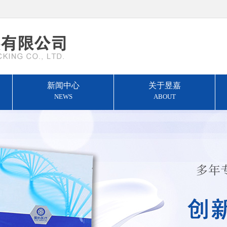
新闻中心
关于昱嘉
NEWS
ABOUT